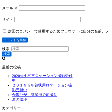
メール
※
サイト
次回のコメントで使用するためブラウザーに自分の名前、メ
検索:
最近の投稿
2020☆七五三ロケーション撮影受付
中
２０１９☆年賀状用ロケーション撮
影受付中
金沢ひがし茶屋街で前撮り
夏の収穫
カテゴリー