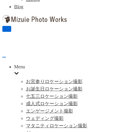
Blog
ナ
ビ
ゲ
ー
シ
ョ
ナ
ン
ビ
Menu
を
ゲ
切
ー
り
シ
お宮参りロケーション撮影
替
ョ
お誕生日ロケーション撮影
え
ン
七五三ロケーション撮影
を
切
成人式ロケーション撮影
り
エンゲージメント撮影
替
え
ウェディング撮影
マタニティロケーション撮影