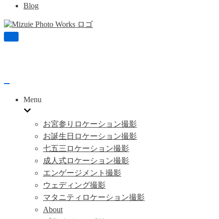
Blog
ナ
ビ
ゲ
ー
シ
ョ
ナ
ン
ビ
Menu
を
ゲ
切
ー
り
シ
お宮参りロケーション撮影
替
ョ
お誕生日ロケーション撮影
え
ン
七五三ロケーション撮影
を
切
成人式ロケーション撮影
り
エンゲージメント撮影
替
え
ウェディング撮影
マタニティロケーション撮影
About