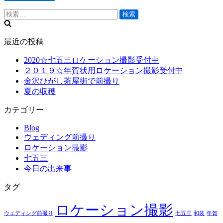
検
索:
最近の投稿
2020☆七五三ロケーション撮影受付中
２０１９☆年賀状用ロケーション撮影受付中
金沢ひがし茶屋街で前撮り
夏の収穫
カテゴリー
Blog
ウェディング前撮り
ロケーション撮影
七五三
今日の出来事
タグ
ロケーション撮影
ウェディング前撮り
七五三
和装
年賀