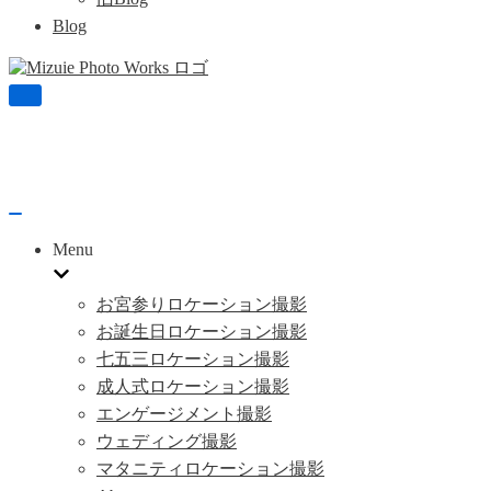
Blog
ナ
ビ
ゲ
ー
シ
ョ
ナ
ン
ビ
を
Menu
ゲ
切
ー
り
シ
替
お宮参りロケーション撮影
ョ
え
お誕生日ロケーション撮影
ン
七五三ロケーション撮影
を
切
成人式ロケーション撮影
り
エンゲージメント撮影
替
え
ウェディング撮影
マタニティロケーション撮影