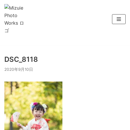
コ
ン
テ
ン
ツ
へ
DSC_8118
ス
キ
2020年9月10日
ッ
プ