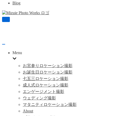
Blog
ナ
ビ
ゲ
ー
シ
ョ
ナ
ン
ビ
Menu
を
ゲ
切
ー
り
シ
お宮参りロケーション撮影
替
ョ
お誕生日ロケーション撮影
え
ン
七五三ロケーション撮影
を
切
成人式ロケーション撮影
り
エンゲージメント撮影
替
え
ウェディング撮影
マタニティロケーション撮影
About